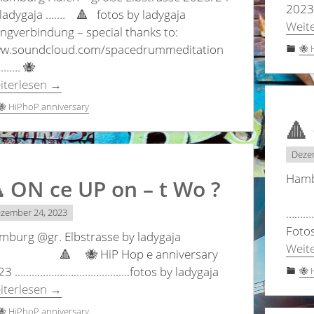
202
 ladygaja ….… 🔺 fotos by ladygaja
Weit
ngverbindung – special thanks to:
w.soundcloud.com/spacedrummeditation
🐝 
……. 🐝
iterlesen
→
🐝 HiPhoP anniversary
🔺
Deze
Hambu
 ON ce UP on – t Wo ?
………
zember 24, 2023
Foto
mburg @gr. Elbstrasse by ladygaja
Weit
 🐝 HiP Hop e anniversary
23 …………………………………..fotos by ladygaja
🐝 
iterlesen
→
🐝 HiPhoP anniversary