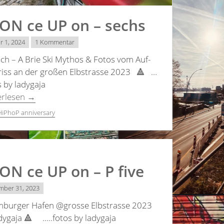
 ON ce UP on – sechs
r 1, 2024
1 Kommentar
ch – A Brie Ski Mythos & Fotos vom Auf-
riss an der großen Elbstrasse 2023 🔺 …
s by ladygaja
erlesen
→
HiPhoP anniversary
 ON ce UP on – P five
mber 31, 2023
burger Hafen @grosse Elbstrasse 2023
dygaja 🔺 …..fotos by ladygaja