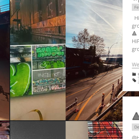
Fe
Hi
gr
Hi
gr
We

De
@H