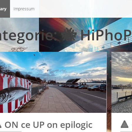
ary
Impressum
tegorie:
🐝 HiPhoP
 ON ce UP on epilogic
🔺