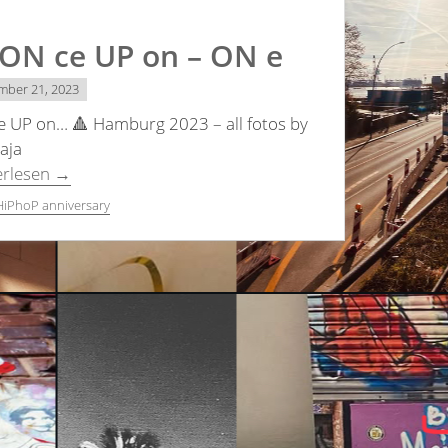
 ON ce UP on – ON e
mber 21, 2023
e UP on… 🔺 Hamburg 2023 – all fotos by
aja
erlesen
→
HiPhoP anniversary