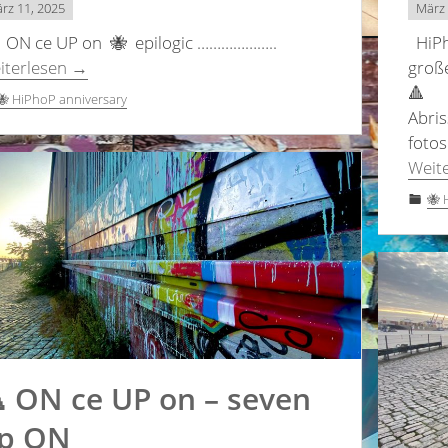
rz 11, 2025
März 
 ON ce UP on 🐝 epilogic ………………..
HiPh
iterlesen
groß
→
🔺 
🐝 HiPhoP anniversary
Abris
foto
Weit
🐝 
 ON ce UP on – seven
p ON