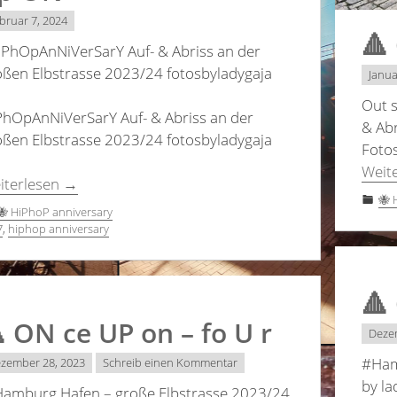
bruar 7, 2024
🔺
PhOpAnNiVerSarY Auf- & Abriss an der
oßen Elbstrasse 2023/24 fotosbyladygaja
Janua
🔺
Out s
PhOpAnNiVerSarY Auf- & Abriss an der
& Ab
oßen Elbstrasse 2023/24 fotosbyladygaja
Foto
Weit
iterlesen
→
🐝 
🐝 HiPhoP anniversary
7
,
hiphop anniversary
🔺
 ON ce UP on – fo U r
Deze
#Ham
zember 28, 2023
Schreib einen Kommentar
by la
amburg Hafen – große Elbstrasse 2023/24