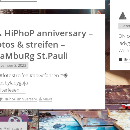
🔺
Deze
 HiPhoP anniversary –
ON c
otos & streifen –
ladyg
Weit
aMbuRg St.Pauli
🐝 
vember 3, 2023
 #fotostreifen #abGefahren #🐝
tosbyladygaja
iterlesen
→
🐝 HiPhoP anniversary
,
🔺 views
itragsnavigation
re Beiträge