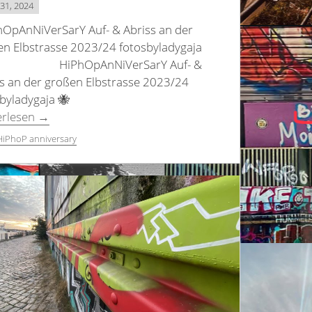
31, 2024
OpAnNiVerSarY Auf- & Abriss an der
en Elbstrasse 2023/24 fotosbyladygaja
HiPhOpAnNiVerSarY Auf- &
s an der großen Elbstrasse 2023/24
sbyladygaja 🐝
erlesen
→
HiPhoP anniversary