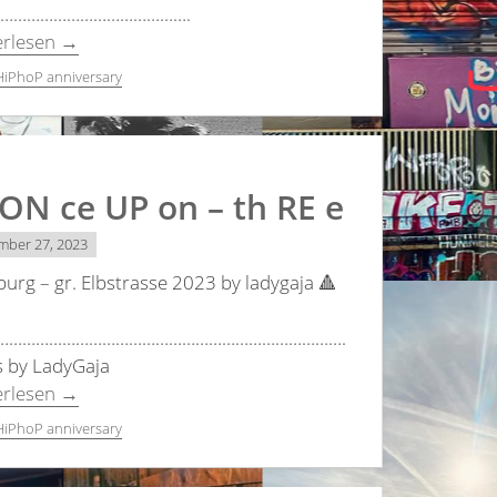
3…………………………………….
erlesen
→
HiPhoP anniversary
 ON ce UP on – th RE e
mber 27, 2023
rg – gr. Elbstrasse 2023 by ladygaja 🔺
…………………………………………………………………….
s by LadyGaja
erlesen
→
HiPhoP anniversary