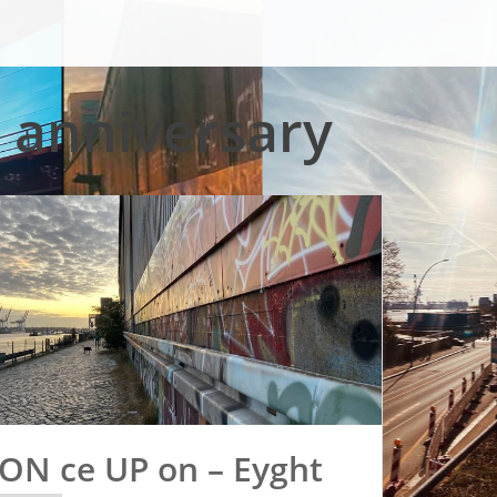
 anniversary
 ON ce UP on – Eyght