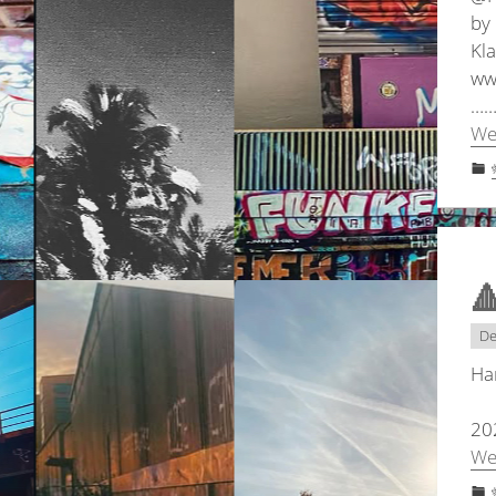
by
Kla
ww
……
We

De
Ha

20
We