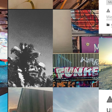
Mä
🔺
We

u